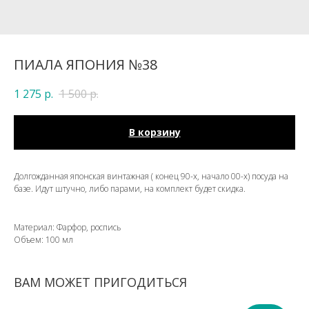
ПИАЛА ЯПОНИЯ №38
1 275
р.
1 500
р.
В корзину
Долгожданная японская винтажная ( конец 90-х, начало 00-х) посуда на
базе. Идут штучно, либо парами, на комплект будет скидка.
Материал: Фарфор, роспись
Объем: 100 мл
ВАМ МОЖЕТ ПРИГОДИТЬСЯ